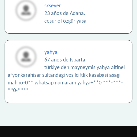
sxsever
23 años de Adana.
cesur ol özgür yasa
yahya
67 años de Isparta.
türkiye den mayneymis yahya altinel
afyonkarahisar sultandagi yesilciftlik kasabasi asagi
mahno-0** whatsap numaram yahya+**0 ***-***-
**0-****