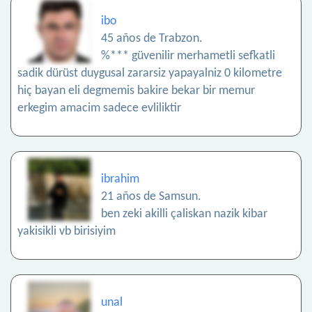
ibo
45 años de Trabzon.
%*** güvenilir merhametli sefkatli
sadik dürüst duygusal zararsiz yapayalniz 0 kilometre
hiç bayan eli degmemis bakire bekar bir memur
erkegim amacim sadece evliliktir
ibrahim
21 años de Samsun.
ben zeki akilli çaliskan nazik kibar
yakisikli vb birisiyim
unal