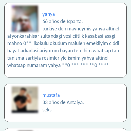
yahya
66 años de Isparta.
türkiye den mayneymis yahya altinel
afyonkarahisar sultandagi yesilciftlik kasabasi asagi
mahno 0** ilkokulu okudum malulen emekliyim ciddi
hayat arkadasi ariyorum bayan tercihim whatsap tan
tanisma sartiyla resimleriyle ismim yahya altinel
whatsap numaram yahya **0 *** *** **0 ****
mustafa
33 años de Antalya.
seks