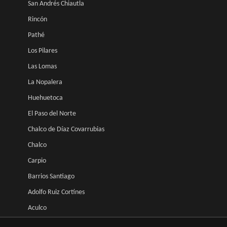
San Andrés Chiautla
Rincón
Pathé
Los Pilares
Las Lomas
La Nopalera
Huehuetoca
El Paso del Norte
Chalco de Díaz Covarrubias
Chalco
Carpio
Barrios Santiago
Adolfo Ruiz Cortínes
Aculco