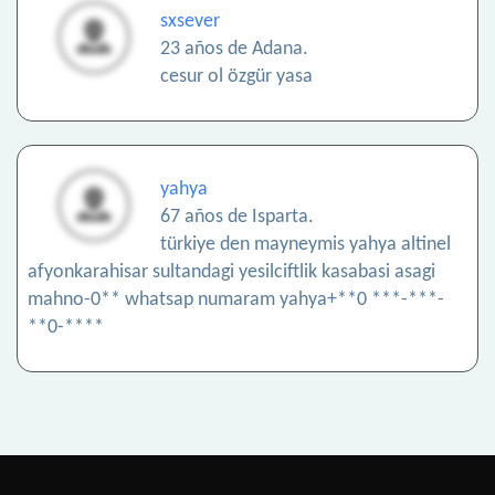
sxsever
23 años de Adana.
cesur ol özgür yasa
yahya
67 años de Isparta.
türkiye den mayneymis yahya altinel
afyonkarahisar sultandagi yesilciftlik kasabasi asagi
mahno-0** whatsap numaram yahya+**0 ***-***-
**0-****