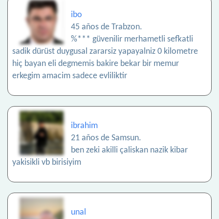
ibo
45 años de Trabzon.
%*** güvenilir merhametli sefkatli
sadik dürüst duygusal zararsiz yapayalniz 0 kilometre
hiç bayan eli degmemis bakire bekar bir memur
erkegim amacim sadece evliliktir
ibrahim
21 años de Samsun.
ben zeki akilli çaliskan nazik kibar
yakisikli vb birisiyim
unal