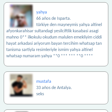
yahya
66 años de Isparta.
türkiye den mayneymis yahya altinel
afyonkarahisar sultandagi yesilciftlik kasabasi asagi
mahno 0** ilkokulu okudum malulen emekliyim ciddi
hayat arkadasi ariyorum bayan tercihim whatsap tan
tanisma sartiyla resimleriyle ismim yahya altinel
whatsap numaram yahya **0 *** *** **0 ****
mustafa
33 años de Antalya.
seks