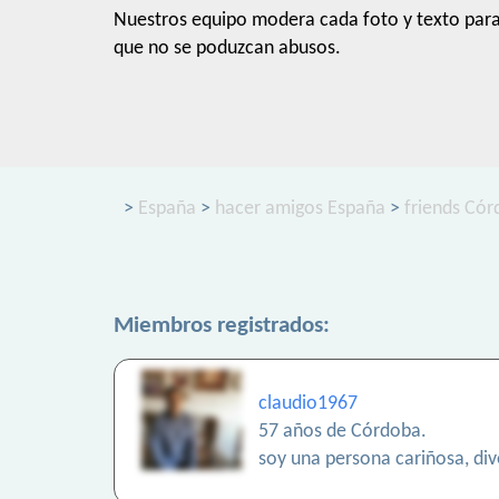
Nuestros equipo modera cada foto y texto par
que no se poduzcan abusos.
>
España
>
hacer amigos España
>
friends Có
Miembros registrados:
claudio1967
57 años de Córdoba.
soy una persona cariñosa, div