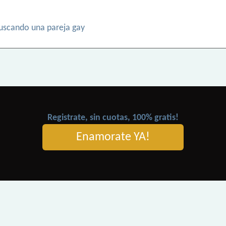
buscando una pareja gay
Registrate, sin cuotas, 100% gratis!
Enamorate YA!