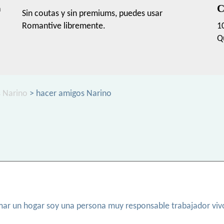
C
a
Sin coutas y sin premiums, puedes usar
Romantive libremente.
1
Q
s Narino
> hacer amigos Narino
mar un hogar soy una persona muy responsable trabajador vivo