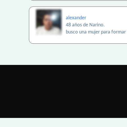
alexander
48 años de Narino.
busco una mujer para formar u