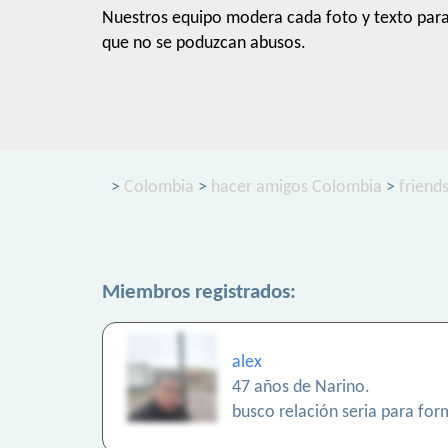
Nuestros equipo modera cada foto y texto par
que no se poduzcan abusos.
>
Colombia
>
hacer amigos Colombia
>
friend
Miembros registrados:
alex
47 años de Narino.
busco relación seria para for