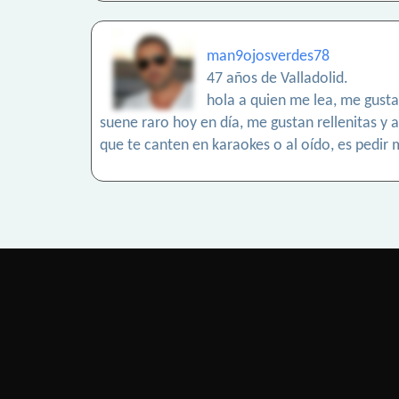
man9ojosverdes78
47 años de Valladolid.
hola a quien me lea, me gusta
suene raro hoy en día, me gustan rellenitas y a
que te canten en karaokes o al oído, es pedi