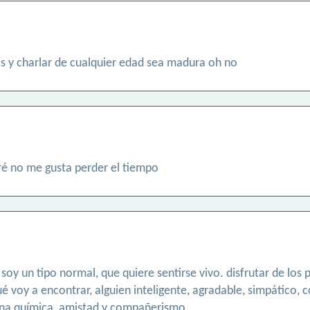
 y charlar de cualquier edad sea madura oh no
ré no me gusta perder el tiempo
a? soy un tipo normal, que quiere sentirse vivo. disfrutar de l
ué voy a encontrar, alguien inteligente, agradable, simpático, 
uena química, amistad y compañerismo.