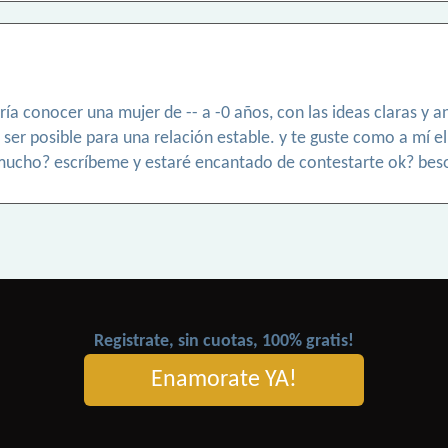
ría conocer una mujer de -- a -0 años, con las ideas claras y a
 ser posible para una relación estable. y te guste como a mí el 
r mucho? escríbeme y estaré encantado de contestarte ok? bes
Registrate, sin cuotas, 100% gratis!
Enamorate YA!