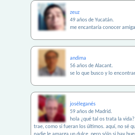
zeuz
49 años de Yucatán.
me encantaría conocer amigas
andima
56 años de Alacant.
se lo que busco y lo encontra
joséleganés
59 años de Madrid.
hola ¿qué tal os trata la vid
trae, como si fueran los últimos. aquí, no sé q
nadie le amarga un dulce, pero sólo si hay b