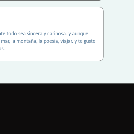
nte todo sea sincera y cariñosa. y aunque
mar, la montaña, la poesía, viajar. y te guste
os.