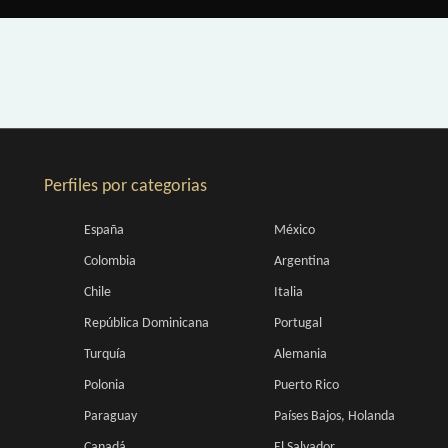
Perfiles por categorias
España
México
Colombia
Argentina
Chile
Italia
República Dominicana
Portugal
Turquía
Alemania
Polonia
Puerto Rico
Paraguay
Países Bajos, Holanda
Canadá
El Salvador