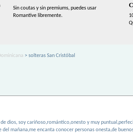
C
a
Sin coutas y sin premiums, puedes usar
Romantive libremente.
1
Q
 Dominicana
> solteras San Cristóbal
de dios, soy cariñoso,romántico,onesto y muy puntual,perfeci
no se del mañana,me encanta conocer personas onesta,de buenos 