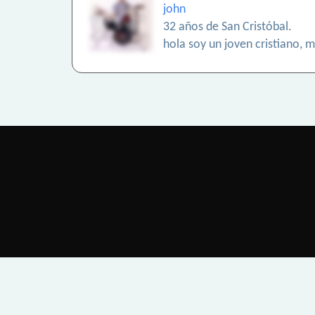
john
32 años de San Cristóbal.
hola soy un joven cristiano, 