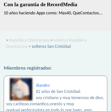
Con la garantia de RecordMedia
10 años haciendo Apps como: Mas40, QueContactos...
>
República Dominicana
>
solteros República
Dominicana
> solteros San Cristóbal
Miembros registrados:
diandro
62 años de San Cristóbal.
soy cristiano y muy temeroso de dios,
soy cariñoso,romántico,onesto y muy
puntual,perfecionista en todo lo que hago, amo