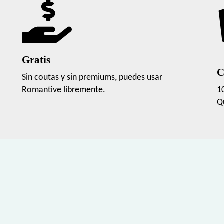
Gratis
C
a
Sin coutas y sin premiums, puedes usar
Romantive libremente.
1
Q