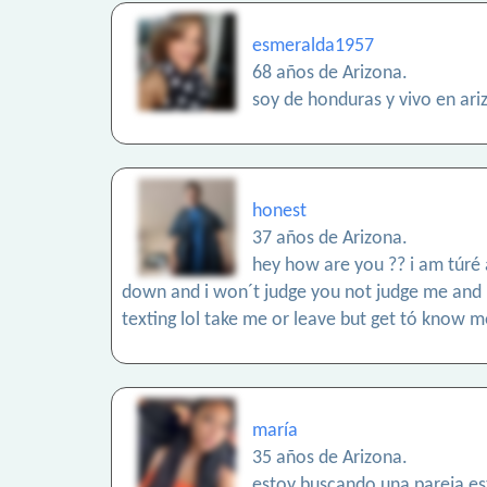
esmeralda1957
68 años de Arizona.
soy de honduras y vivo en ariz
honest
37 años de Arizona.
hey how are you ?? i am túré 
down and i won´t judge you not judge me and i
texting lol take me or leave but get tó know 
maría
35 años de Arizona.
estoy buscando una pareja es