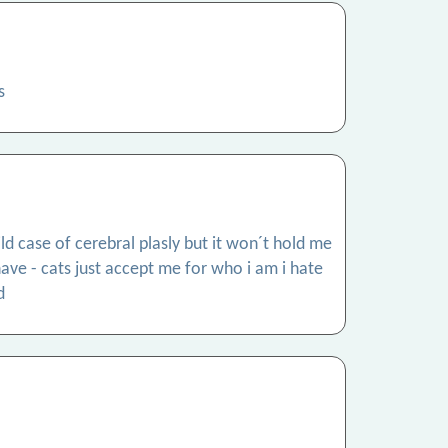
s
d case of cerebral plasly but it won´t hold me
ave - cats just accept me for who i am i hate
d