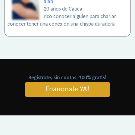
alan
20 años de Cauca.
rico conocer alguien para charlar
conocer tener una conexión una chispa duradera
Registrate, sin cuotas, 100% gratis!
Enamorate YA!