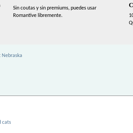
C
a
Sin coutas y sin premiums, puedes usar
Romantive libremente.
1
Q
t Nebraska
d cats