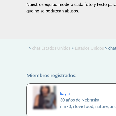
Nuestros equipo modera cada foto y texto par
que no se poduzcan abusos.
>
chat Estados Unidos
>
Estados Unidos
> cha
Miembros registrados:
kayla
30 años de Nebraska.
i´m -0, i love food, nature, an