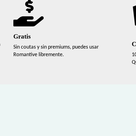
Gratis
C
a
Sin coutas y sin premiums, puedes usar
Romantive libremente.
1
Q