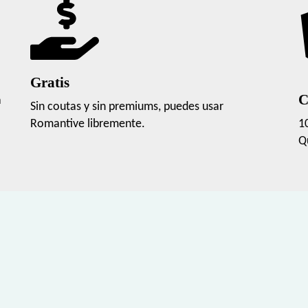
Gratis
C
a
Sin coutas y sin premiums, puedes usar
Romantive libremente.
1
Q