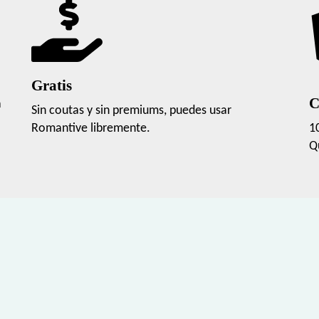
Gratis
C
a
Sin coutas y sin premiums, puedes usar
Romantive libremente.
1
Q