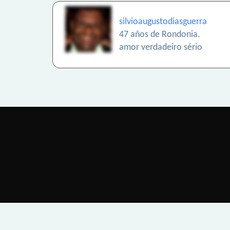
silvioaugustodiasguerra
47 años de Rondonia.
amor verdadeiro sério