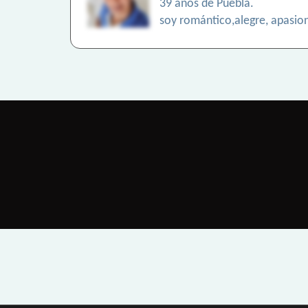
39 años de Puebla.
soy romántico,alegre, apasion