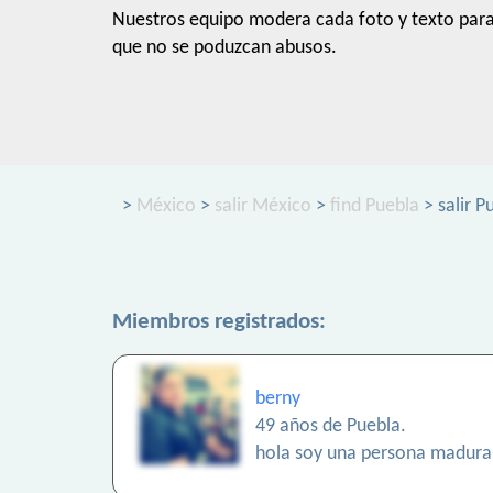
Nuestros equipo modera cada foto y texto par
que no se poduzcan abusos.
>
México
>
salir México
>
find Puebla
> salir P
Miembros registrados:
berny
49 años de Puebla.
hola soy una persona madura 