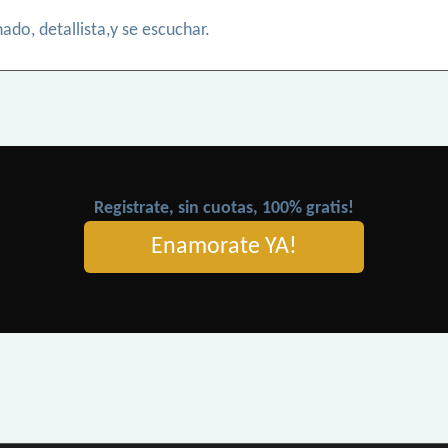
ado, detallista,y se escuchar.
Registrate, sin cuotas, 100% gratis!
Enamorate YA!