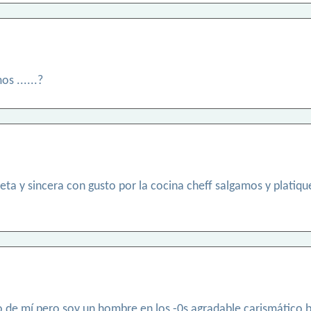
s ......?
eta y sincera con gusto por la cocina cheff salgamos y platiq
o de mí pero soy un hombre en los -0s agradable carismático