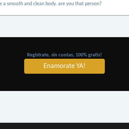
love a smooth and clean body. are you that person?
Registrate, sin cuotas, 100% gratis!
Enamorate YA!