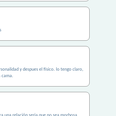
s
onalidad y despues el físico. lo tengo claro,
a cama.
ra una relación seria que no sea morbosa