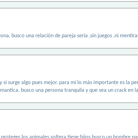
ona, busco una relación de pareja seria ,sin juegos ,ni mentira
 si surge algo pues mejor. para mí lo más importante es la pers
omantica. busco una persona tranquila y que sea un crack en l
proteger los animales soltera tiene hijos busco un hombre pa