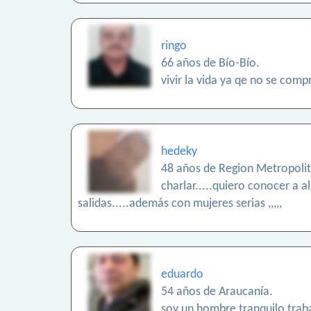
ringo
66 años de Bío-Bío.
vivir la vida ya qe no se comp
hedeky
48 años de Region Metropoli
charlar.....quiero conocer a 
salidas.....además con mujeres serias ,,,,,
eduardo
54 años de Araucanía.
soy un hombre tranquilo trab