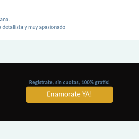
tana.
 detallista y muy apasionado
Registrate, sin cuotas, 100% gratis!
Enamorate YA!