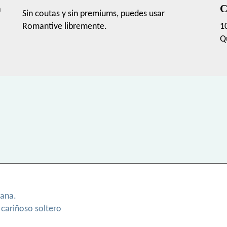
C
a
Sin coutas y sin premiums, puedes usar
Romantive libremente.
1
Q
tana.
cariñoso soltero