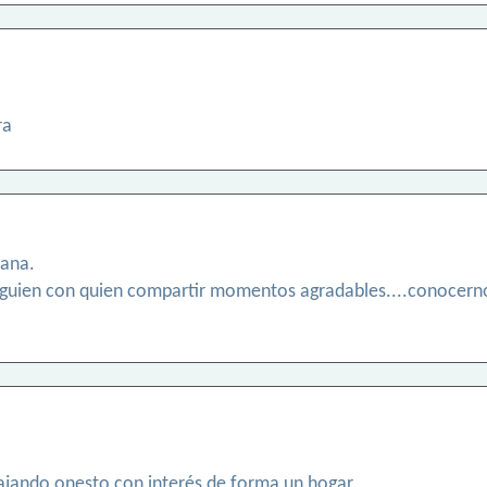
ra
tana.
alguien con quien compartir momentos agradables....conocernos
ajando onesto con interés de forma un hogar