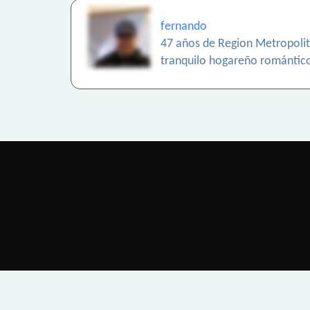
fernando
47 años de Region Metropoli
tranquilo hogareño romántico