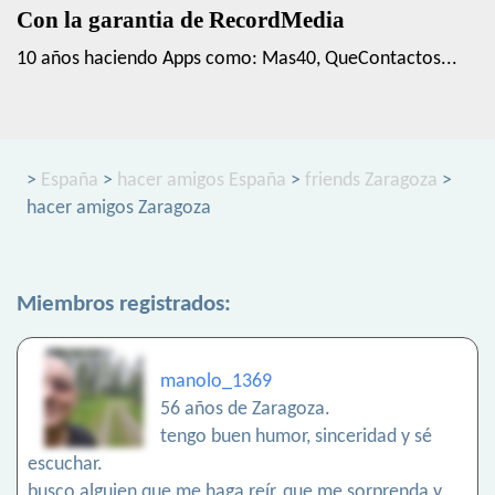
Con la garantia de RecordMedia
10 años haciendo Apps como: Mas40, QueContactos...
>
España
>
hacer amigos España
>
friends Zaragoza
>
hacer amigos Zaragoza
Miembros registrados:
manolo_1369
56 años de Zaragoza.
tengo buen humor, sinceridad y sé
escuchar.
busco alguien que me haga reír, que me sorprenda y