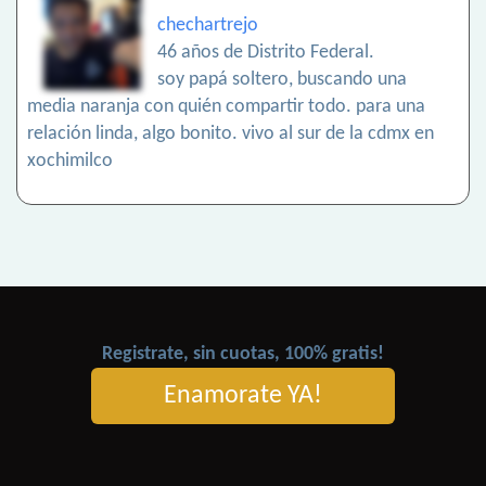
chechartrejo
46 años de Distrito Federal.
soy papá soltero, buscando una
media naranja con quién compartir todo. para una
relación linda, algo bonito. vivo al sur de la cdmx en
xochimilco
Registrate, sin cuotas, 100% gratis!
Enamorate YA!