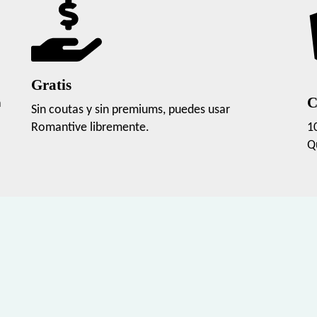
Gratis
C
a
Sin coutas y sin premiums, puedes usar
Romantive libremente.
1
Q